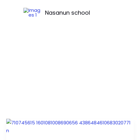
Skip
to
Nasanun school
content
๓๑
พฤษภาคม
“วัน