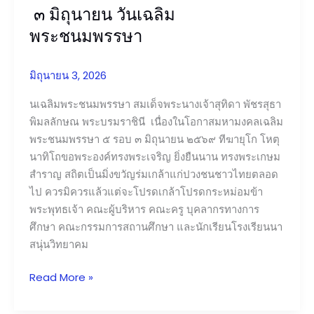
๓ มิถุนายน วันเฉลิม
เฉลิม
พระชนมพรรษา
พระชนมพรรษา
มิถุนายน 3, 2026
นเฉลิมพระชนมพรรษา สมเด็จพระนางเจ้าสุทิดา พัชรสุธา
พิมลลักษณ พระบรมราชินี เนื่องในโอกาสมหามงคลเฉลิม
พระชนมพรรษา ๕ รอบ ๓ มิถุนายน ๒๕๖๙ ทีฆายุโก โหตุ
นาทิโถขอพระองค์ทรงพระเจริญ ยิ่งยืนนาน ทรงพระเกษม
สำราญ สถิตเป็นมิ่งขวัญร่มเกล้าแก่ปวงชนชาวไทยตลอด
ไป ควรมิควรแล้วแต่จะโปรดเกล้าโปรดกระหม่อมข้า
พระพุทธเจ้า คณะผู้บริหาร คณะครู บุคลากรทางการ
ศึกษา คณะกรรมการสถานศึกษา และนักเรียนโรงเรียนนา
สนุ่นวิทยาคม
Read More »