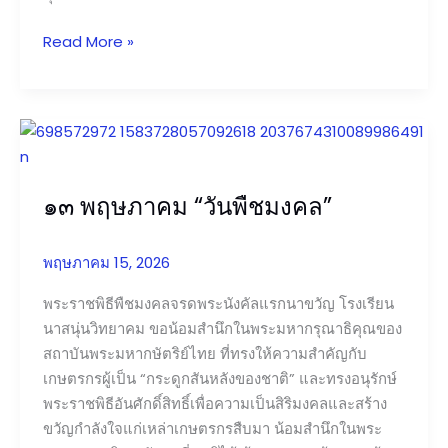
Read More »
๑๓
พฤษภาคม
“วัน
๑๓ พฤษภาคม “วันพืชมงคล”
พืช
มงคล”
พฤษภาคม 15, 2026
พระราชพิธีพืชมงคลจรดพระนังคัลแรกนาขวัญ โรงเรียน
นาสนุ่นวิทยาคม ขอน้อมสำนึกในพระมหากรุณาธิคุณของ
สถาบันพระมหากษัตริย์ไทย ที่ทรงให้ความสำคัญกับ
เกษตรกรผู้เป็น “กระดูกสันหลังของชาติ” และทรงอนุรักษ์
พระราชพิธีอันศักดิ์สิทธิ์เพื่อความเป็นสิริมงคลและสร้าง
ขวัญกำลังใจแก่เหล่าเกษตรกรสืบมา น้อมสำนึกในพระ