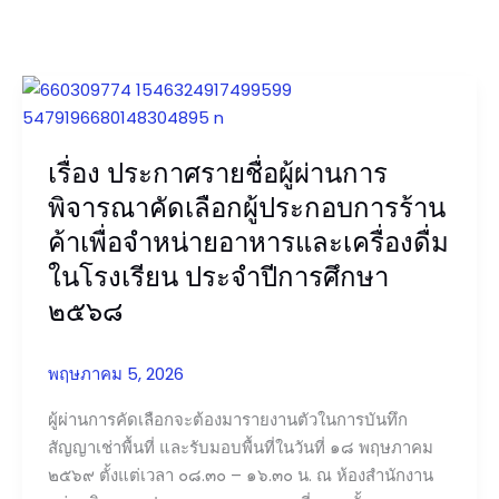
เรื่อง
ประกาศ
ราย
เรื่อง ประกาศรายชื่อผู้ผ่านการ
ชื่อ
ผู้
พิจารณาคัดเลือกผู้ประกอบการร้าน
ผ่าน
ค้าเพื่อจำหน่ายอาหารและเครื่องดื่ม
การ
ในโรงเรียน ประจำปีการศึกษา
พิจารณา
๒๕๖๘
คัด
เลือก
ผู้
พฤษภาคม 5, 2026
ประกอบ
ผู้ผ่านการคัดเลือกจะต้องมารายงานตัวในการบันทึก
การ
สัญญาเช่าพื้นที่ และรับมอบพื้นที่ในวันที่ ๑๘ พฤษภาคม
ร้าน
๒๕๖๙ ตั้งแต่เวลา ๐๘.๓๐ – ๑๖.๓๐ น. ณ ห้องสำนักงาน
ค้า