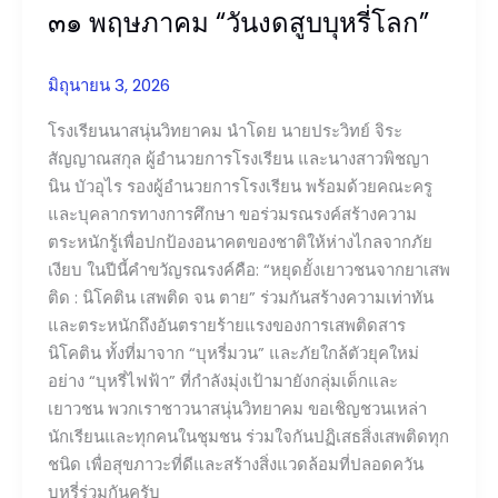
๓๑ พฤษภาคม “วันงดสูบบุหรี่โลก”
งด
สูบ
บุหรี่
มิถุนายน 3, 2026
โลก”
โรงเรียนนาสนุ่นวิทยาคม นำโดย นายประวิทย์ จิระ
สัญญาณสกุล ผู้อำนวยการโรงเรียน และนางสาวพิชญา
นิน บัวอุไร รองผู้อำนวยการโรงเรียน พร้อมด้วยคณะครู
และบุคลากรทางการศึกษา ขอร่วมรณรงค์สร้างความ
ตระหนักรู้เพื่อปกป้องอนาคตของชาติให้ห่างไกลจากภัย
เงียบ ในปีนี้คำขวัญรณรงค์คือ: “หยุดยั้งเยาวชนจากยาเสพ
ติด : นิโคติน เสพติด จน ตาย” ร่วมกันสร้างความเท่าทัน
และตระหนักถึงอันตรายร้ายแรงของการเสพติดสาร
นิโคติน ทั้งที่มาจาก “บุหรี่มวน” และภัยใกล้ตัวยุคใหม่
อย่าง “บุหรี่ไฟฟ้า” ที่กำลังมุ่งเป้ามายังกลุ่มเด็กและ
เยาวชน พวกเราชาวนาสนุ่นวิทยาคม ขอเชิญชวนเหล่า
นักเรียนและทุกคนในชุมชน ร่วมใจกันปฏิเสธสิ่งเสพติดทุก
ชนิด เพื่อสุขภาวะที่ดีและสร้างสิ่งแวดล้อมที่ปลอดควัน
บุหรี่ร่วมกันครับ