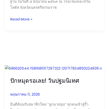
ฐาน ในวันที่ ๔ มิถุนายน ๒๕๖๙ ณ โรงแรมเดอะทวิน
โลตัส จังหวัดนครศรีธรรมราช
Read More »
ปัก
หมุด
ปักหมุดรอเลย! วันปฐมนิเทศ
รอ
เลย!
วัน
พฤษภาคม 11, 2026
ปฐมนิเทศ
ยินดีต้อนรับสมาชิกใหม่ “ลูกนาสนุ่น” ทุกคนเข้าสู่รั้ว