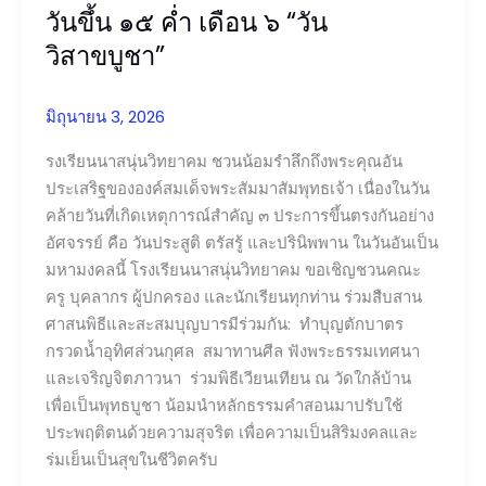
วันขึ้น ๑๕ ค่ำ เดือน ๖ “วัน
ค่ำ
เดือน
วิสาขบูชา”
๖
“วัน
มิถุนายน 3, 2026
วิสาขบูชา”
รงเรียนนาสนุ่นวิทยาคม ชวนน้อมรำลึกถึงพระคุณอัน
ประเสริฐขององค์สมเด็จพระสัมมาสัมพุทธเจ้า เนื่องในวัน
คล้ายวันที่เกิดเหตุการณ์สำคัญ ๓ ประการขึ้นตรงกันอย่าง
อัศจรรย์ คือ วันประสูติ ตรัสรู้ และปรินิพพาน ในวันอันเป็น
มหามงคลนี้ โรงเรียนนาสนุ่นวิทยาคม ขอเชิญชวนคณะ
ครู บุคลากร ผู้ปกครอง และนักเรียนทุกท่าน ร่วมสืบสาน
ศาสนพิธีและสะสมบุญบารมีร่วมกัน: ทำบุญตักบาตร
กรวดน้ำอุทิศส่วนกุศล สมาทานศีล ฟังพระธรรมเทศนา
และเจริญจิตภาวนา ร่วมพิธีเวียนเทียน ณ วัดใกล้บ้าน
เพื่อเป็นพุทธบูชา น้อมนำหลักธรรมคำสอนมาปรับใช้
ประพฤติตนด้วยความสุจริต เพื่อความเป็นสิริมงคลและ
ร่มเย็นเป็นสุขในชีวิตครับ