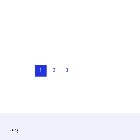
1
2
3
เมนู