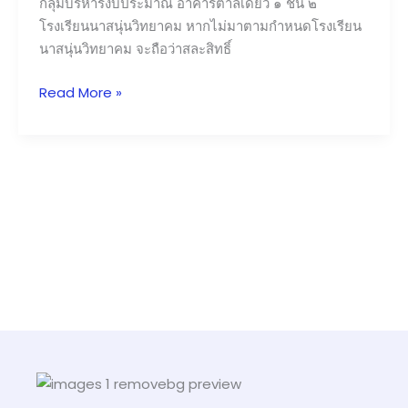
กลุ่มบริหารงบประมาณ อาคารตาลเดี่ยว ๑ ชั้น ๒
เพื่อ
โรงเรียนนาสนุ่นวิทยาคม หากไม่มาตามกำหนดโรงเรียน
จำหน่าย
นาสนุ่นวิทยาคม จะถือว่าสละสิทธิ์
อาหาร
และ
Read More »
เครื่อง
ดื่ม
ใน
โรงเรียน
ประจำ
ปี
การ
ศึกษา
๒๕๖๘